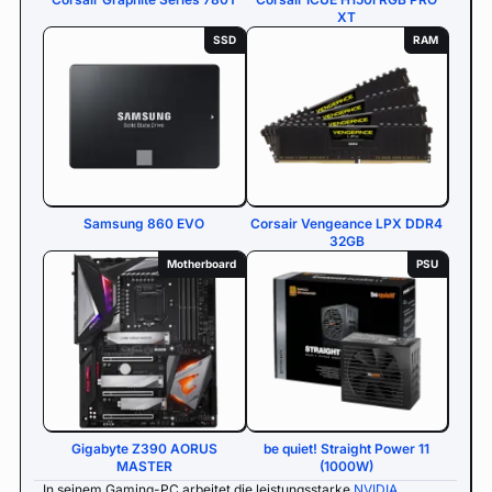
XT
SSD
RAM
Samsung 860 EVO
Corsair Vengeance LPX DDR4
32GB
Motherboard
PSU
Gigabyte Z390 AORUS
be quiet! Straight Power 11
MASTER
(1000W)
In seinem Gaming-PC arbeitet die leistungsstarke
NVIDIA