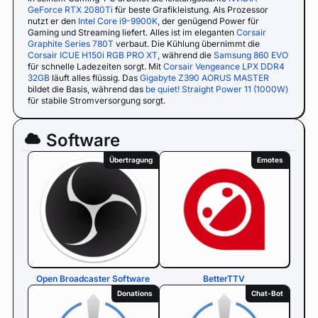
GeForce RTX 2080Ti
für beste Grafikleistung. Als Prozessor
nutzt er den
Intel Core i9-9900K
, der genügend Power für
Gaming und Streaming liefert. Alles ist im eleganten
Corsair
Graphite Series 780T
verbaut. Die Kühlung übernimmt die
Corsair ICUE H150i RGB PRO XT
, während die
Samsung 860 EVO
für schnelle Ladezeiten sorgt. Mit
Corsair Vengeance LPX DDR4
32GB
läuft alles flüssig. Das
Gigabyte Z390 AORUS MASTER
bildet die Basis, während das
be quiet! Straight Power 11 (1000W)
für stabile Stromversorgung sorgt.
Software
Übertragung
Emotes
Open Broadcaster Software
BetterTTV
Donations
Chat-Bot