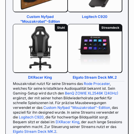
Custom Nyfpad
Logitech C920
"Mouzakrobat"-Edition
Stuhl
Streamdeck
DXRacer King
Elgato Stream Deck MK.2
Mouzakrobat nutzt für seine Streams das
Rode Procaster
,
welches für seine kristallklare Audioqualität bekannt ist. Sein
Gaming-Setup wird durch den
BenQ ZOWIE XL2546K (240Hz)
ergänzt, der mit seiner hohen Bildwiederholrate perfekt für
schnelle Spielszenen ist. Für präzise Mausbewegungen
verwendet er das
Custom Nyfpad "Mouzakrobat"-Edition
, das
speziell für ihn designed wurde. In seine Streams verwendet er
die
Logitech C920
, die für hochwertige Bildqualität sorgt.
Bequem sitzt er dabei im
DXRacer King
, der auch lange Sessions
angenehm macht. Zur Steuerung seiner Streams nutzt er das
Elgato Stream Deck MK.2
.