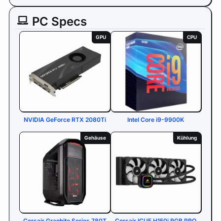
PC Specs
GPU
CPU
NVIDIA GeForce RTX 2080Ti
Intel Core i9-9900K
Gehäuse
Kühlung
Corsair Graphite Series 780T
Corsair ICUE H150i RGB PRO