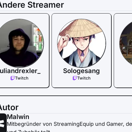
Andere Streamer
juliandrexler_
Sologesang
Twitch
Twitch
Autor
Malwin
Mitbegründer von StreamingEquip und Gamer, de