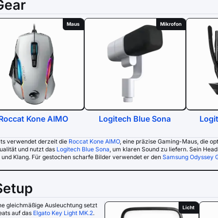
Gear
Maus
Mikrofon
Roccat Kone AIMO
Logitech Blue Sona
Logi
ts verwendet derzeit die
Roccat Kone AIMO
, eine präzise Gaming-Maus, die opt
ualität und nutzt das
Logitech Blue Sona
, um klaren Sound zu liefern. Sein Head
 und Klang. Für gestochen scharfe Bilder verwendet er den
Samsung Odyssey 
Setup
ne gleichmäßige Ausleuchtung setzt
Licht
eats auf das
Elgato Key Light MK.2
.