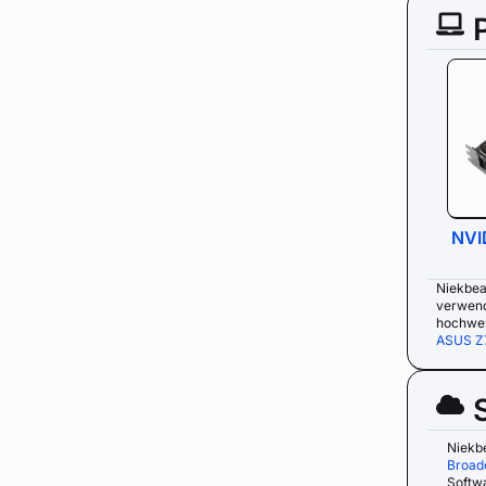
NVI
Niekbeat
verwend
hochwer
ASUS Z
Niekbe
Broad
Softwa