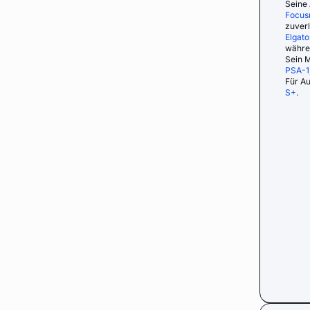
Seine 
Focusr
zuverl
Elgat
währe
Sein M
PSA-1
Für A
S+
.