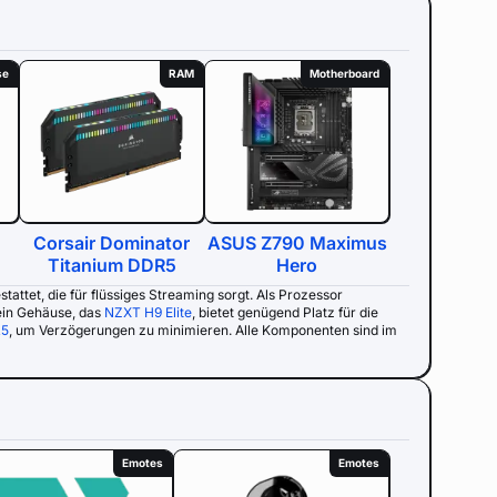
se
RAM
Motherboard
Corsair Dominator
ASUS Z790 Maximus
Titanium DDR5
Hero
tattet, die für flüssiges Streaming sorgt. Als Prozessor
ein Gehäuse, das
NZXT H9 Elite
, bietet genügend Platz für die
R5
, um Verzögerungen zu minimieren. Alle Komponenten sind im
Emotes
Emotes