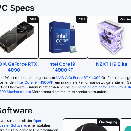
PC Specs
GPU
CPU
Gehäu
DIA GeForce RTX
Intel Core i9-
NZXT H9 Elite
4090
14900KF
s‘ PC ist mit der leistungsstarken
NVIDIA GeForce RTX 4090
Grafikkarte ausges
et er den
Intel Core i9-14900KF
, um maximale Performance zu garantieren. S
tige Hardware. Zudem nutzt er den schnellen
Corsair Dominator Titanium DD
790 Maximus Hero
Motherboard optimal miteinander verbunden.
Software
ats streamt mit der
Open
Übertragung
caster Software
, einer stabilen
re für reibungslose Übertragungen.