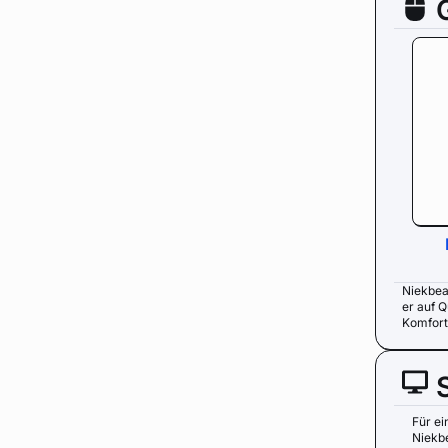
Niekbea
er auf Q
Komfort
Für ei
Niekb