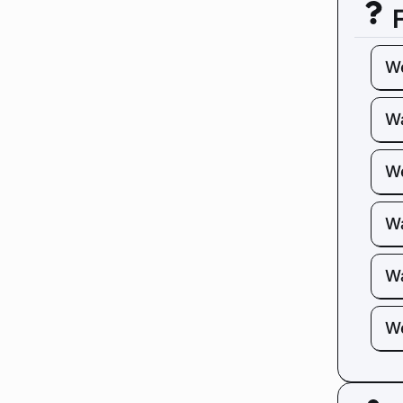
We
Wa
We
Wa
Wa
We