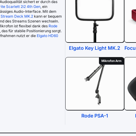
Audioqualität sichert er durch das
ite Scarlett 2i2 4th Gen
, ein
ässiges Audio-Interface. Mit dem
o Stream Deck MK.2
kann er bequem
nd des Streams Szenen wechseln.
ikrofon ist flexibel dank des
Rode
, das für stabile Positionierung sorgt.
ufnahmen nutzt er die
Elgato HD60
Elgato Key Light MK.2
Focus
Mikrofon Arm
Rode PSA-1