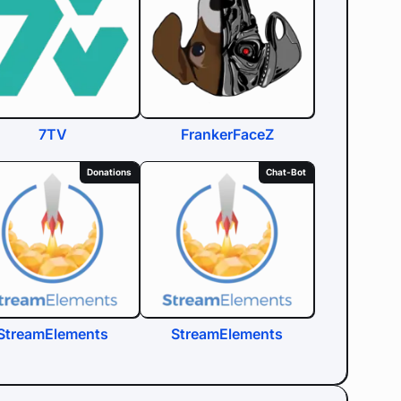
7TV
FrankerFaceZ
Donations
Chat-Bot
StreamElements
StreamElements