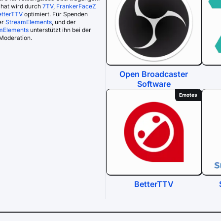
Chat wird durch
7TV
,
FrankerFaceZ
etterTTV
optimiert. Für Spenden
er
StreamElements
, und der
mElements
unterstützt ihn bei der
Moderation.
Open Broadcaster
Software
Emotes
BetterTTV