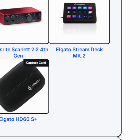
rite Scarlett 2i2 4th
Elgato Stream Deck
Gen
MK.2
Capture Card
Elgato HD60 S+