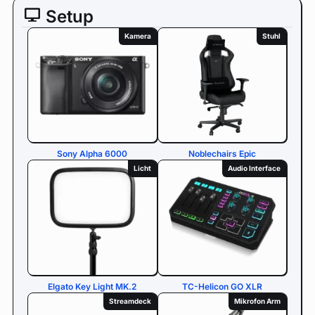
Setup
Kamera
Stuhl
Sony Alpha 6000
Noblechairs Epic
Licht
Audio Interface
Elgato Key Light MK.2
TC-Helicon GO XLR
Streamdeck
Mikrofon Arm