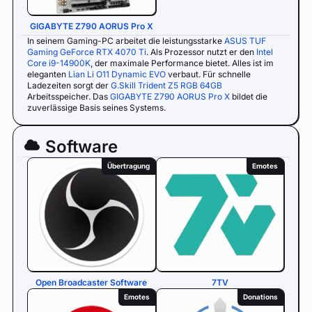
GIGABYTE Z790 AORUS Pro X
In seinem Gaming-PC arbeitet die leistungsstarke
ASUS TUF
Gaming GeForce RTX 4070 Ti
. Als Prozessor nutzt er den
Intel
Core i9-14900K
, der maximale Performance bietet. Alles ist im
eleganten
Lian Li O11 Dynamic EVO
verbaut. Für schnelle
Ladezeiten sorgt der
G.Skill Trident Z5 RGB 64GB
Arbeitsspeicher. Das
GIGABYTE Z790 AORUS Pro X
bildet die
zuverlässige Basis seines Systems.
Software
Übertragung
Emotes
Open Broadcaster Software
7TV
Emotes
Donations