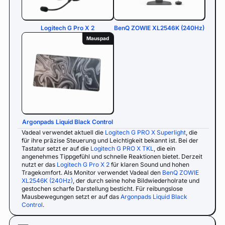
Logitech G Pro X 2
BenQ ZOWIE XL2546K (240Hz)
Mauspad
Argonpads Liquid Black Control
Vadeal verwendet aktuell die
Logitech G PRO X Superlight
, die
für ihre präzise Steuerung und Leichtigkeit bekannt ist. Bei der
Tastatur setzt er auf die
Logitech G PRO X TKL
, die ein
angenehmes Tippgefühl und schnelle Reaktionen bietet. Derzeit
nutzt er das
Logitech G Pro X 2
für klaren Sound und hohen
Tragekomfort. Als Monitor verwendet Vadeal den
BenQ ZOWIE
XL2546K (240Hz)
, der durch seine hohe Bildwiederholrate und
gestochen scharfe Darstellung besticht. Für reibungslose
Mausbewegungen setzt er auf das
Argonpads Liquid Black
Control
.