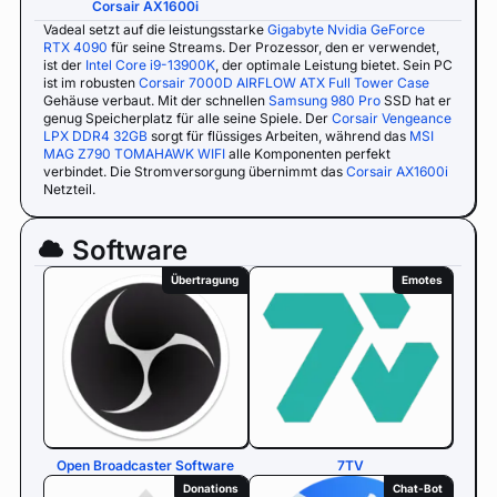
Corsair AX1600i
Vadeal setzt auf die leistungsstarke
Gigabyte Nvidia GeForce
RTX 4090
für seine Streams. Der Prozessor, den er verwendet,
ist der
Intel Core i9-13900K
, der optimale Leistung bietet. Sein PC
ist im robusten
Corsair 7000D AIRFLOW ATX Full Tower Case
Gehäuse verbaut. Mit der schnellen
Samsung 980 Pro
SSD hat er
genug Speicherplatz für alle seine Spiele. Der
Corsair Vengeance
LPX DDR4 32GB
sorgt für flüssiges Arbeiten, während das
MSI
MAG Z790 TOMAHAWK WIFI
alle Komponenten perfekt
verbindet. Die Stromversorgung übernimmt das
Corsair AX1600i
Netzteil.
Software
Übertragung
Emotes
Open Broadcaster Software
7TV
Donations
Chat-Bot