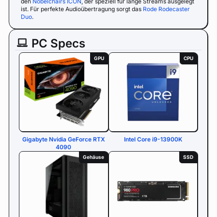
den
Nobelchairs ICON
, der speziell für lange Streams ausgelegt
ist. Für perfekte Audioübertragung sorgt das
Rode Rodecaster
Duo
.
PC Specs
GPU
CPU
Gigabyte Nvidia GeForce RTX
Intel Core i9-13900K
4090
Gehäuse
SSD