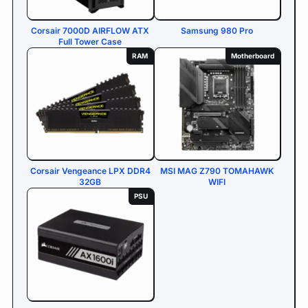
Corsair 7000D AIRFLOW ATX
Samsung 980 Pro
Full Tower Case
RAM
Motherboard
Corsair Vengeance LPX DDR4
MSI MAG Z790 TOMAHAWK
32GB
WIFI
PSU