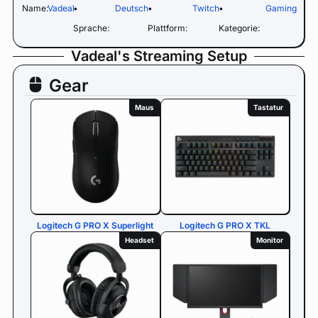
Name:
Vadeal
•
Deutsch
•
Twitch
•
Gaming
Sprache:
Plattform:
Kategorie:
Vadeal's Streaming Setup
Gear
Maus
Tastatur
Logitech G PRO X Superlight
Logitech G PRO X TKL
Headset
Monitor