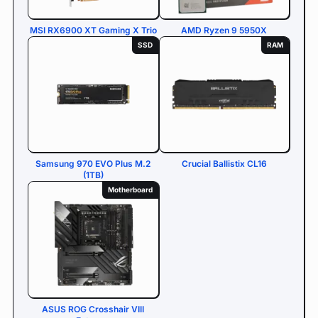
MSI RX6900 XT Gaming X Trio
AMD Ryzen 9 5950X
SSD
RAM
Samsung 970 EVO Plus M.2
Crucial Ballistix CL16
(1TB)
Motherboard
ASUS ROG Crosshair VIII