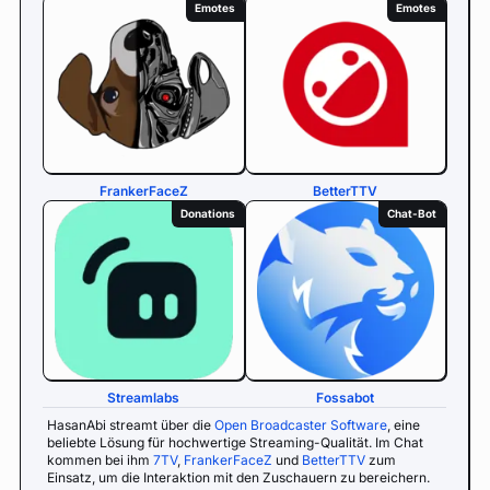
Emotes
Emotes
FrankerFaceZ
BetterTTV
Donations
Chat-Bot
Streamlabs
Fossabot
HasanAbi streamt über die
Open Broadcaster Software
, eine
beliebte Lösung für hochwertige Streaming-Qualität. Im Chat
kommen bei ihm
7TV
,
FrankerFaceZ
und
BetterTTV
zum
Einsatz, um die Interaktion mit den Zuschauern zu bereichern.