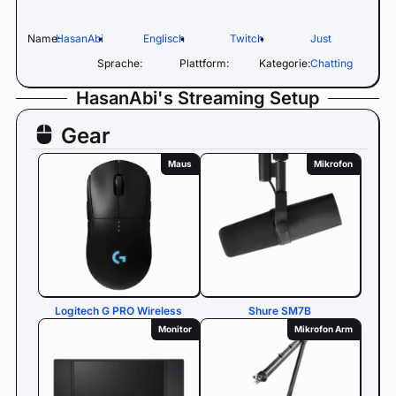
Name:
HasanAbi
•
Englisch
•
Twitch
•
Just
Sprache:
Plattform:
Kategorie:
Chatting
HasanAbi's Streaming Setup
Gear
Maus
Mikrofon
Logitech G PRO Wireless
Shure SM7B
Monitor
Mikrofon Arm