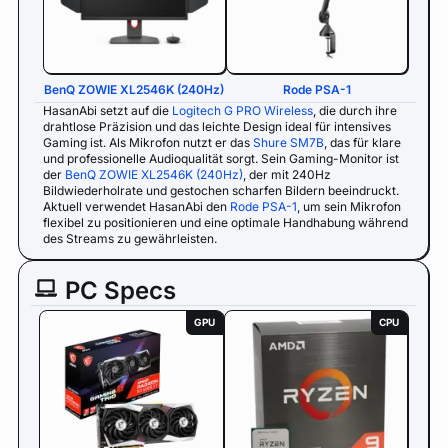
BenQ ZOWIE XL2546K (240Hz)
Rode PSA-1
HasanAbi setzt auf die
Logitech G PRO Wireless
, die durch ihre
drahtlose Präzision und das leichte Design ideal für intensives
Gaming ist. Als Mikrofon nutzt er das
Shure SM7B
, das für klare
und professionelle Audioqualität sorgt. Sein Gaming-Monitor ist
der
BenQ ZOWIE XL2546K (240Hz)
, der mit 240Hz
Bildwiederholrate und gestochen scharfen Bildern beeindruckt.
Aktuell verwendet HasanAbi den
Rode PSA-1
, um sein Mikrofon
flexibel zu positionieren und eine optimale Handhabung während
des Streams zu gewährleisten.
PC Specs
GPU
CPU