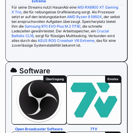
Extreme
Für seine Streams nutzt HasanAbi eine
MSI RX6900 XT Gaming
X Trio
, die für reibungslose Grafikleistung sorgt. Als Prozessor
setzt er auf den leistungsstarken
AMD Ryzen 9 5950X
, der selbst
bei anspruchsvollen Aufgaben überzeugt. Speicherplatz bietet
ihm die
Samsung 970 EVO Plus M.2 (1TB)
, die schnelle
Ladezeiten gewährleistet. Der Arbeitsspeicher, ein
Crucial
Ballistix CL16
, sorgt für flüssiges Multitasking. Verbunden wird
alles durch das
ASUS ROG Crosshair VIII Extreme
, das für eine
zuverlässige Systemstabilität bekannt ist.
Software
Übertragung
Emotes
Open Broadcaster Software
7TV