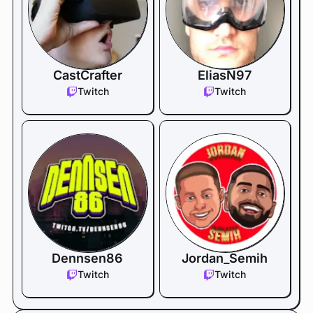
CastCrafter
EliasN97
Twitch
Twitch
Dennsen86
Jordan_Semih
Twitch
Twitch