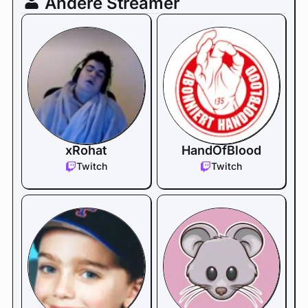
Andere Streamer
xRohat
HandOfBlood
Twitch
Twitch