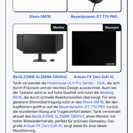
Shure SM7B
Beyerdynamic DT 770 PRO
Monitor
Mauspad
BenQ ZOWIE XL2566K (360Hz)
Artisan FX Zero Soft XL
Tarik verwendet die
Finalmouse ULX Pro Series – Tarik
, die sich
durch Präzision und ein leichtes Design auszeichnet. Auch bei
der Tastatur setzt er auf hohe Qualität und nutzt die
Wooting
60HE
, die durch schnelle Reaktionszeiten überzeugt. Für eine
glasklare Stimmübertragung nutzt er das
Shure SM7B
. Bei den
Kopfhörern greift er auf die
Beyerdynamic DT 770 PRO
zurück,
die exzellenten Klang und Tragekomfort bieten. Tarik verwendet
aktuell den
BenQ ZOWIE XL2566K (360Hz)
, einen Monitor mit
hoher Bildwiederholrate, perfekt für präzises Gameplay. Das
große
Artisan FX Zero Soft XL
sorgt dabei für eine ideale
Mausführung.