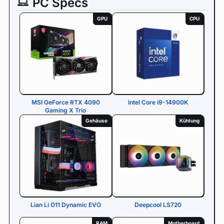
PC Specs
GPU
CPU
MSI GeForce RTX 4090
Intel Core i9-14900K
Gaming X Trio
Gehäuse
Kühlung
Lian Li O11 Dynamic EVO
Deepcool LS720
RAM
Motherboard