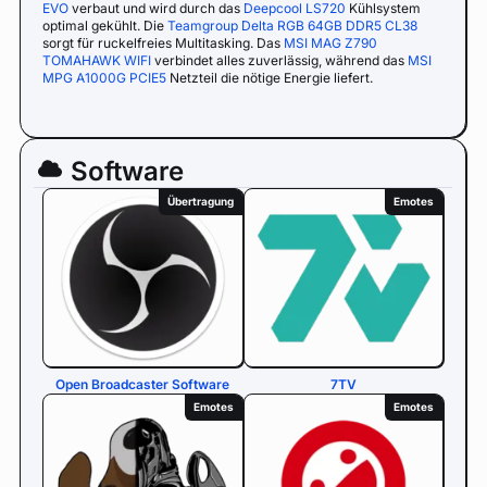
EVO
verbaut und wird durch das
Deepcool LS720
Kühlsystem
optimal gekühlt. Die
Teamgroup Delta RGB 64GB DDR5 CL38
sorgt für ruckelfreies Multitasking. Das
MSI MAG Z790
TOMAHAWK WIFI
verbindet alles zuverlässig, während das
MSI
MPG A1000G PCIE5
Netzteil die nötige Energie liefert.
Software
Übertragung
Emotes
Open Broadcaster Software
7TV
Emotes
Emotes