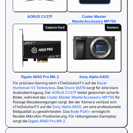
AORUS CV27F
Cooler Master
MasterAccessory MP750
Capture Card
Kamera
Elgato 4K60 Pro MK.2
Sony Alpha 6400
Für präzises Gaming setzt xTheSolutionTV auf die
Razer
Huntsman V2 Tenkeyless
. Das
Shure SM7B
sorgt für eine klare
Audioübertragung. Der
AORUS CV27F
bietet gestochen scharfe
Bilder, während das
Cooler Master MasterAccessory MP750
für
flüssige Mausbewegungen sorgt. Bei der Kamera verlässt sich
xTheSolutionTV auf die
Sony Alpha 6400
, um eine professionelle
Bildqualität zu gewährleisten. Das
Rode PSA1+
ermöglicht
flexible Mikrofon-Positionierung. Für reibungsloses Gameplay
sorgt die
Elgato 4K60 Pro MK.2
.