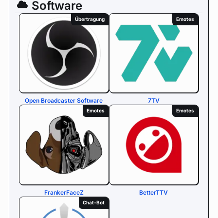
Software
Übertragung
Emotes
Open Broadcaster Software
7TV
Emotes
Emotes
FrankerFaceZ
BetterTTV
Chat-Bot