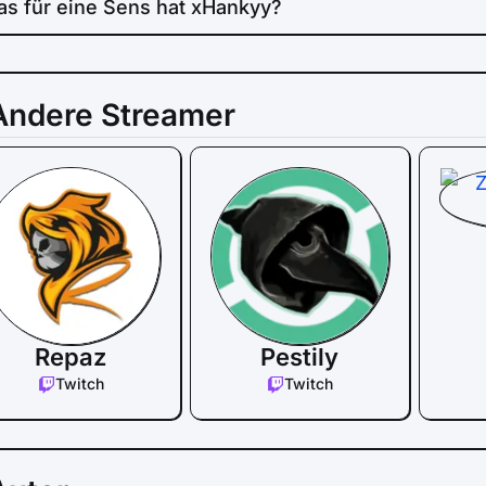
s für eine Sens hat xHankyy?
Andere Streamer
Repaz
Pestily
Twitch
Twitch