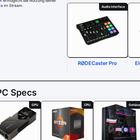
4K
ermöglicht die Nutzung seiner
a im Stream.
Audio Interface
RØDECaster Pro
E
PC Specs
GPU
CPU
Gehäu