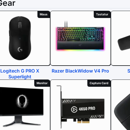
Gear
Maus
Tastatur
Logitech G PRO X
Razer BlackWidow V4 Pro
Superlight
Monitor
Capture Card