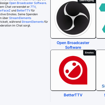
Übertragung
lässige
Open Broadcaster Software
.
inem Chat verwendet er
7TV
,
erFaceZ
und
BetterTTV
für
ktive Emotes. Seine Spenden
n über
StreamElements
ickelt, während
StreamElements
für
deration im Chat sorgt.
Open Broadcaster
Software
Emotes
BetterTTV