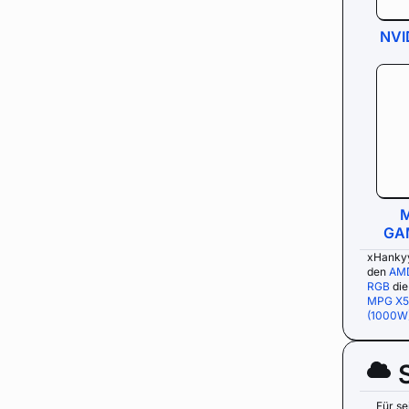
NVI
M
GAM
xHankyy
den
AMD
RGB
die
MPG X5
(1000W
Für se