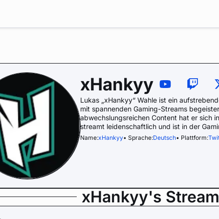
xHankyy
Lukas „xHankyy“ Wahle ist ein aufstrebend
mit spannenden Gaming-Streams begeistert
abwechslungsreichen Content hat er sich i
streamt leidenschaftlich und ist in der Gam
Name:
xHankyy
• Sprache:
Deutsch
• Plattform:
Twi
xHankyy's Stream