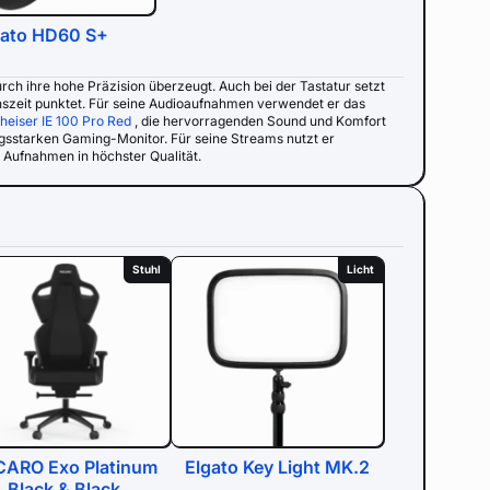
gato HD60 S+
rch ihre hohe Präzision überzeugt. Auch bei der Tastatur setzt
onszeit punktet. Für seine Audioaufnahmen verwendet er das
heiser IE 100 Pro Red
, die hervorragenden Sound und Komfort
ungsstarken Gaming-Monitor. Für seine Streams nutzt er
 Aufnahmen in höchster Qualität.
Stuhl
Licht
CARO Exo Platinum
Elgato Key Light MK.2
Black & Black