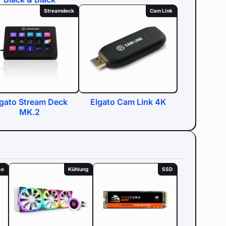
Streamdeck
Cam Link
lgato Stream Deck
Elgato Cam Link 4K
MK.2
se
Kühlung
SSD