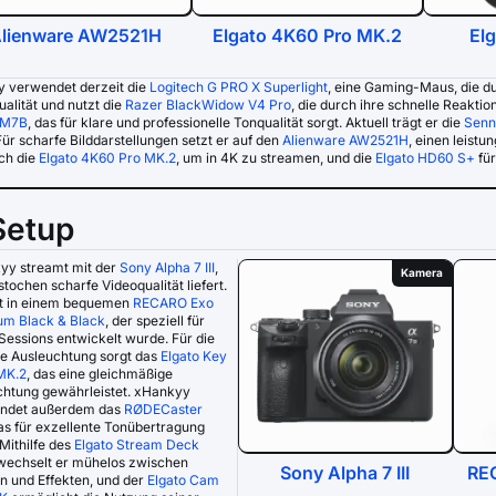
lienware AW2521H
Elgato 4K60 Pro MK.2
El
 verwendet derzeit die
Logitech G PRO X Superlight
, eine Gaming-Maus, die du
ualität und nutzt die
Razer BlackWidow V4 Pro
, die durch ihre schnelle Reakti
SM7B
, das für klare und professionelle Tonqualität sorgt. Aktuell trägt er die
Senn
Für scharfe Bilddarstellungen setzt er auf den
Alienware AW2521H
, einen leist
ich die
Elgato 4K60 Pro MK.2
, um in 4K zu streamen, und die
Elgato HD60 S+
für
Setup
yy streamt mit der
Sony Alpha 7 III
,
Kamera
stochen scharfe Videoqualität liefert.
zt in einem bequemen
RECARO Exo
um Black & Black
, der speziell für
Sessions entwickelt wurde. Für die
ge Ausleuchtung sorgt das
Elgato Key
MK.2
, das eine gleichmäßige
chtung gewährleistet. xHankyy
ndet außerdem das
RØDECaster
das für exzellente Tonübertragung
 Mithilfe des
Elgato Stream Deck
echselt er mühelos zwischen
Sony Alpha 7 III
RE
n und Effekten, und der
Elgato Cam