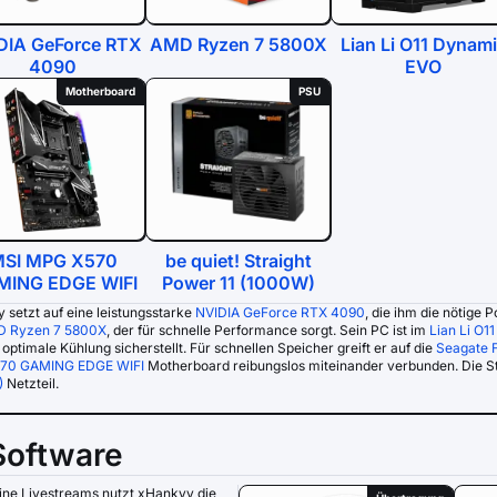
DIA GeForce RTX
AMD Ryzen 7 5800X
Lian Li O11 Dynam
4090
EVO
Motherboard
PSU
SI MPG X570
be quiet! Straight
ING EDGE WIFI
Power 11 (1000W)
 setzt auf eine leistungsstarke
NVIDIA GeForce RTX 4090
, die ihm die nötige 
 Ryzen 7 5800X
, der für schnelle Performance sorgt. Sein PC ist im
Lian Li O1
 optimale Kühlung sicherstellt. Für schnellen Speicher greift er auf die
Seagate 
70 GAMING EDGE WIFI
Motherboard reibungslos miteinander verbunden. Die S
)
Netzteil.
Software
ine Livestreams nutzt xHankyy die