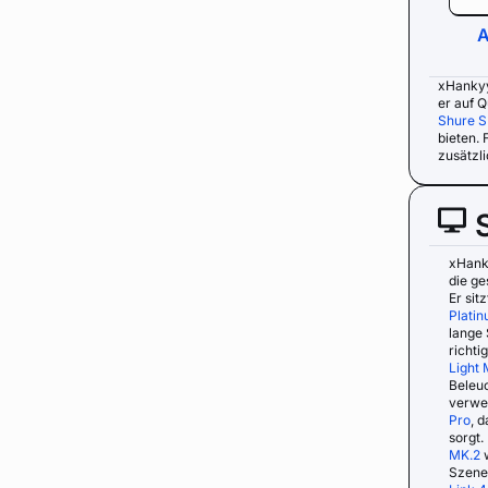
A
xHankyy
er auf Q
Shure 
bieten. 
zusätzl
xHank
die ge
Er sit
Platin
lange 
richti
Light 
Beleu
verwe
Pro
, 
sorgt.
MK.2
w
Szene