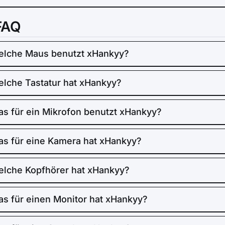
FAQ
lche Maus benutzt xHankyy?
lche Tastatur hat xHankyy?
s für ein Mikrofon benutzt xHankyy?
s für eine Kamera hat xHankyy?
lche Kopfhörer hat xHankyy?
s für einen Monitor hat xHankyy?