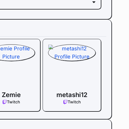
Zemie
metashi12
Twitch
Twitch