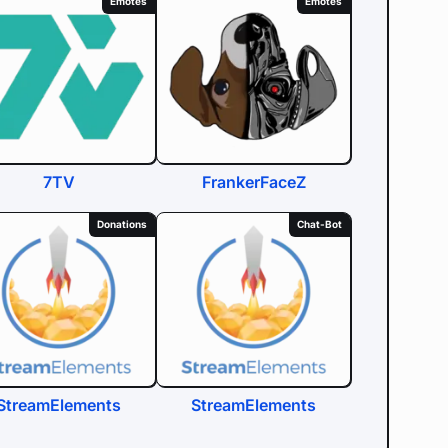
Emotes
Emotes
7TV
FrankerFaceZ
Donations
Chat-Bot
StreamElements
StreamElements