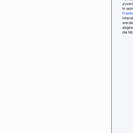
zuver
In se
Frank
intera
werde
abgew
die Mo