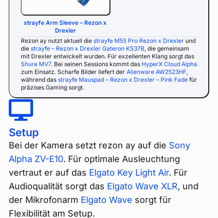
strayfe Arm Sleeve – Rezon x
Drexler
Rezon ay nutzt aktuell die
strayfe M55 Pro Rezon x Drexler
und
die
strayfe – Rezon x Drexler Gateron KS37B
, die gemeinsam
mit Drexler entwickelt wurden. Für exzellenten Klang sorgt das
Shure MV7
. Bei seinen Sessions kommt das
HyperX Cloud Alpha
zum Einsatz. Scharfe Bilder liefert der
Alienware AW2523HF
,
während das
strayfe Mauspad – Rezon x Drexler – Pink Fade
für
präzises Gaming sorgt.
Setup
Bei der Kamera setzt rezon ay auf die
Sony
Alpha ZV-E10
. Für optimale Ausleuchtung
vertraut er auf das
Elgato Key Light Air
. Für
Audioqualität sorgt das
Elgato Wave XLR
, und
der Mikrofonarm
Elgato Wave
sorgt für
Flexibilität am Setup.