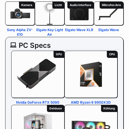
Kamera
Licht
Audio Interface
Mikrofon Arm
Sony Alpha ZV-
Elgato Key Light
Elgato Wave XLR
Elgato Wave
E10
Air
PC Specs
GPU
CPU
Nvidia GeForce RTX 5090
AMD Ryzen 9 9950X3D
Gehäuse
Kühlung