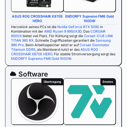
ASUS ROG CROSSHAIR X870E
ENDORFY Supremo FM6 Gold
HERO
1000W
Herzstück seines PCs ist die
Nvidia GeForce RTX 5090
in
Kombination mit der
AMD Ryzen 9 9950X3D
. Das
CORSAIR
6500X
bietet viel Platz. Für Kühlung sorgt die
Corsair iCUE LINK
TITAN 360 RX
. Schnelle Zugriffszeiten garantiert die
Samsung
990 Pro
. Beim Arbeitsspeicher setzt er auf
Corsair Dominator
Titanium DDR5
, als Mainboard nutzt er das
ASUS ROG
CROSSHAIR X870E HERO
. Für stabile Stromversorgung sorgt das
ENDORFY Supremo FM6 Gold 1000W
.
Software
Übertragung
Emotes