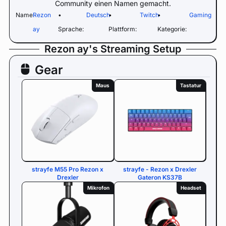
Community einen Namen gemacht.
Name:
Rezon
•
Deutsch
•
Twitch
•
Gaming
ay
Sprache:
Plattform:
Kategorie:
Rezon ay's Streaming Setup
Gear
Maus
Tastatur
strayfe M55 Pro Rezon x
strayfe - Rezon x Drexler
Drexler
Gateron KS37B
Mikrofon
Headset