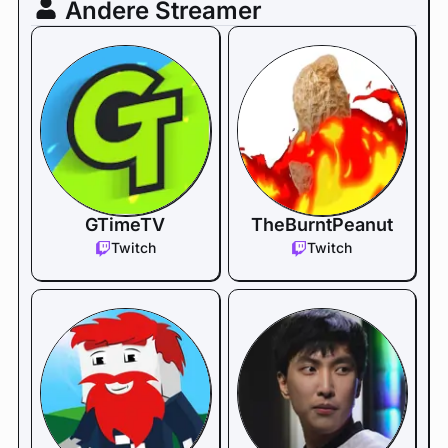
Andere Streamer
GTimeTV
TheBurntPeanut
Twitch
Twitch