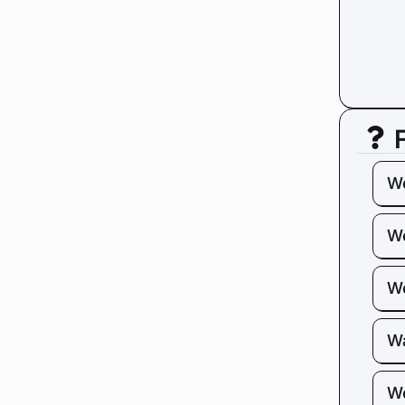
We
We
We
Wa
We