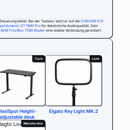
 Steuerung bietet. Bei der Tastatur setzt er auf die
CORSAIR K70
yerdynamic DT 1990 Pro
für detailreiche Audioqualität. Sein
r
AVM Fritz!Box 7590 Router
eine stabile Verbindung garantiert.
Tisch
Licht
FlexiSpot Height-
Elgato Key Light MK.2
adjustable desk
Mikrofon Arm