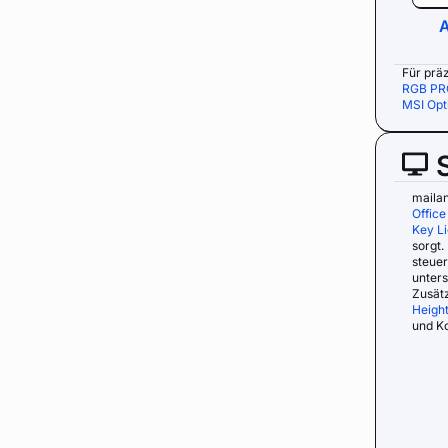
A
Für prä
RGB PR
MSI Op
maila
Office
Key L
sorgt.
steuer
unter
Zusätz
Height
und Ko