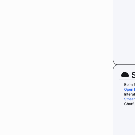
Beim S
Open 
Intera
Strea
Chatfu