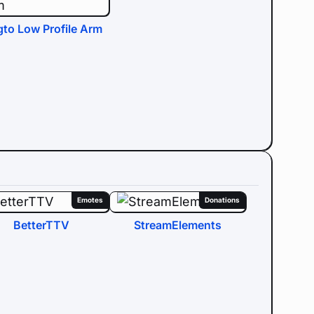
gto Low Profile Arm
Emotes
Donations
BetterTTV
StreamElements