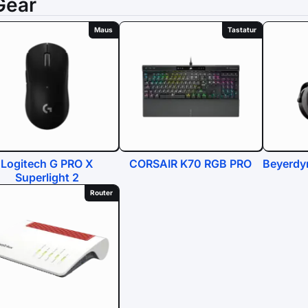
Gear
Maus
Tastatur
Logitech G PRO X
CORSAIR K70 RGB PRO
Beyerdy
Superlight 2
Router