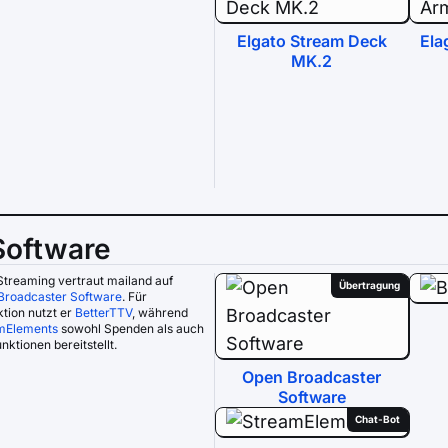
Elgato Stream Deck
Ela
MK.2
Software
treaming vertraut mailand auf
Übertragung
Broadcaster Software
. Für
ktion nutzt er
BetterTTV
, während
mElements
sowohl Spenden als auch
nktionen bereitstellt.
Open Broadcaster
Software
Chat-Bot