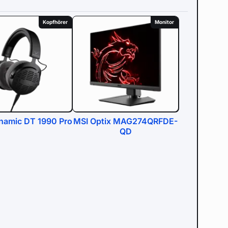
Kopfhörer
Monitor
namic DT 1990 Pro
MSI Optix MAG274QRFDE-
QD