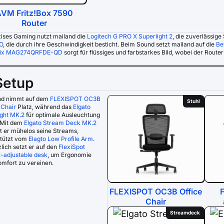
VM Fritz!Box 7590
Router
zises Gaming nutzt mailand die
Logitech G PRO X Superlight 2
, die zuverlässige
O
, die durch ihre Geschwindigkeit besticht. Beim Sound setzt mailand auf die
Be
tix MAG274QRFDE-QD
sorgt für flüssiges und farbstarkes Bild, wobei der Route
Setup
nd nimmt auf dem
FLEXISPOT OC3B
Stuhl
 Chair
Platz, während das
Elgato
ight MK.2
für optimale Ausleuchtung
 Mit dem
Elgato Stream Deck MK.2
t er mühelos seine Streams,
stützt vom
Elagto Low Profile Arm
.
lich setzt er auf den
FlexiSpot
-adjustable desk
, um Ergonomie
mfort zu vereinen.
FLEXISPOT OC3B Office
Chair
Streamdeck