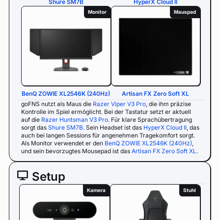
Shure SM7B
HyperX Cloud II
Monitor
Mauspad
BenQ ZOWIE XL2546K (240Hz)
Artisan FX Zero Soft XL
goFNS nutzt als Maus die
Razer Viper V3 Pro
, die ihm präzise
Kontrolle im Spiel ermöglicht. Bei der Tastatur setzt er aktuell
auf die
Razer Huntsman V3 Pro
. Für klare Sprachübertragung
sorgt das
Shure SM7B
. Sein Headset ist das
HyperX Cloud II
, das
auch bei langen Sessions für angenehmen Tragekomfort sorgt.
Als Monitor verwendet er den
BenQ ZOWIE XL2546K (240Hz)
,
und sein bevorzugtes Mousepad ist das
Artisan FX Zero Soft XL
.
Setup
Kamera
Stuhl