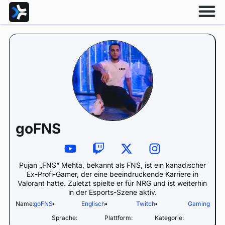
goFNS
Pujan „FNS“ Mehta, bekannt als FNS, ist ein kanadischer
Ex-Profi-Gamer, der eine beeindruckende Karriere in
Valorant hatte. Zuletzt spielte er für NRG und ist weiterhin
in der Esports-Szene aktiv.
Name:
goFNS
•
Englisch
•
Twitch
•
Gaming
Sprache:
Plattform:
Kategorie: