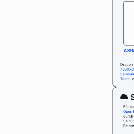
ASRo
Dracon s
7800X3
Samsun
Taichi
, 
Für s
Open 
durch 
Sein 
Emotes