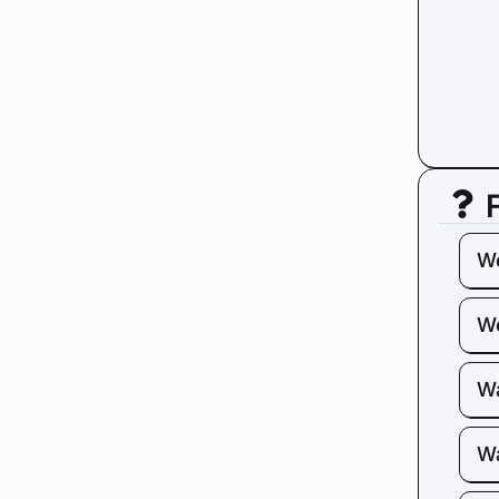
We
We
Wa
Wa