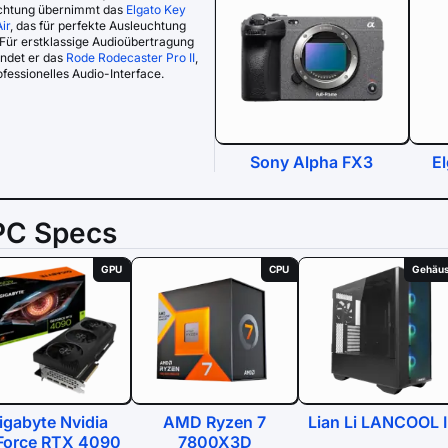
chtung übernimmt das
Elgato Key
ir
, das für perfekte Ausleuchtung
 Für erstklassige Audioübertragung
ndet er das
Rode Rodecaster Pro II
,
ofessionelles Audio-Interface.
Sony Alpha FX3
El
PC Specs
GPU
CPU
Gehäu
igabyte Nvidia
AMD Ryzen 7
Lian Li LANCOOL II
Force RTX 4090
7800X3D