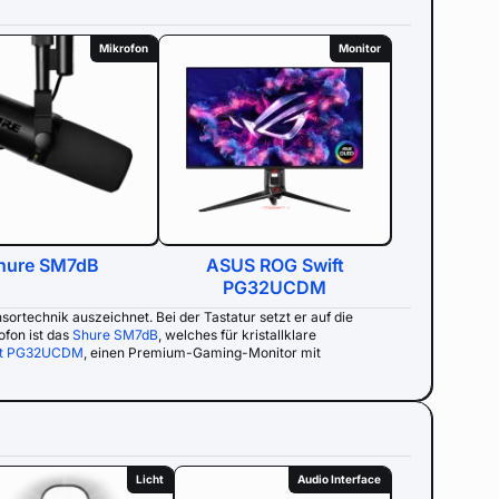
Mikrofon
Monitor
hure SM7dB
ASUS ROG Swift
PG32UCDM
nsortechnik auszeichnet. Bei der Tastatur setzt er auf die
fon ist das
Shure SM7dB
, welches für kristallklare
ft PG32UCDM
, einen Premium-Gaming-Monitor mit
Licht
Audio Interface