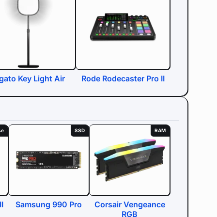
gato Key Light Air
Rode Rodecaster Pro II
se
SSD
RAM
I
Samsung 990 Pro
Corsair Vengeance
RGB