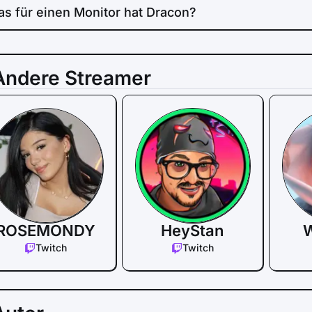
s für einen Monitor hat Dracon?
Andere Streamer
ROSEMONDY
HeyStan
W
Twitch
Twitch