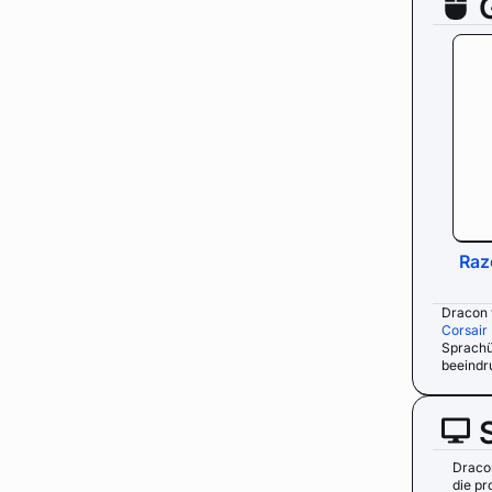
Raz
Dracon 
Corsair
Sprachüb
beeindr
Draco
die pr