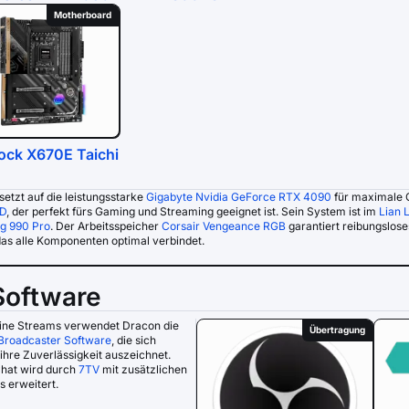
Motherboard
ck X670E Taichi
etzt auf die leistungsstarke
Gigabyte Nvidia GeForce RTX 4090
für maximale 
D
, der perfekt fürs Gaming und Streaming geeignet ist. Sein System ist im
Lian 
g 990 Pro
. Der Arbeitsspeicher
Corsair Vengeance RGB
garantiert reibungslose
das alle Komponenten optimal verbindet.
Software
eine Streams verwendet Dracon die
Übertragung
Broadcaster Software
, die sich
ihre Zuverlässigkeit auszeichnet.
Chat wird durch
7TV
mit zusätzlichen
 erweitert.