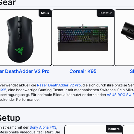
Gear
Maus
Tastatur
er DeathAdder V2 Pro
Corsair K95
S
verwendet aktuell die
Razer DeathAdder V2 Pro
, die sich durch ihre präzise Se
 K95
, eine hochwertige Gaming-Tastatur mit mechanischen Switches. Sein Mikro
ertragung sorgt. Für optimale Bildqualität nutzt er derzeit den
ASUS ROG Swi
uckender Performance.
Setup
n streamt mit der
Sony Alpha FX3
,
Kamera
ofessionelle Videoqualität liefert. Die