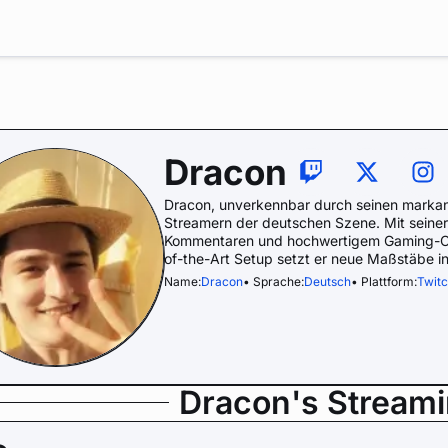
Dracon
Dracon, unverkennbar durch seinen markant
Streamern der deutschen Szene. Mit seiner
Kommentaren und hochwertigem Gaming-Cont
of-the-Art Setup setzt er neue Maßstäbe i
Name:
Dracon
• Sprache:
Deutsch
• Plattform:
Twit
Dracon's Stream