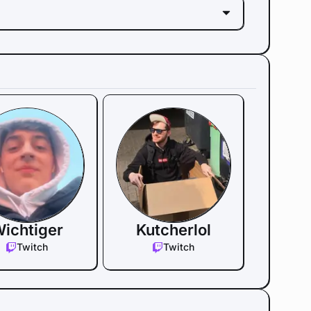
ichtiger
Kutcherlol
Twitch
Twitch