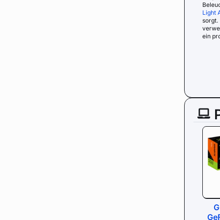
Beleu
Light A
sorgt.
verwe
ein pr
G
Ge