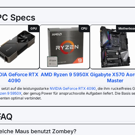
PC Specs
GPU
CPU
Motherboa
DIA GeForce RTX
AMD Ryzen 9 5950X
Gigabyte X570 Aor
4090
Master
setzt auf die leistungsstarke
NVIDIA GeForce RTX 4090
, die ihm ruckelfreies 
zen 9 5950X
, der genug Power für anspruchsvolle Aufgaben liefert. Die Basis s
nten optimal verbindet.
FAQ
elche Maus benutzt Zombey?