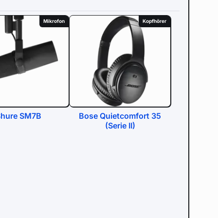
Mikrofon
Kopfhörer
Shure SM7B
Bose Quietcomfort 35
(Serie II)