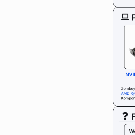
NVI
Zombey 
AMD Ry
Kompone
W