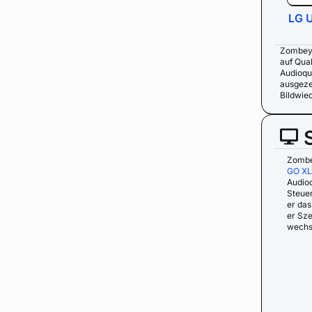
LG 
Zombey 
auf Qual
Audioqu
ausgeze
Bildwie
Zombe
GO X
Audioq
Steue
er da
er Sze
wechs