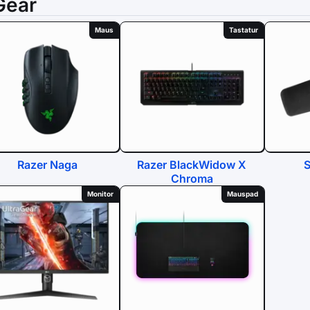
Gear
Maus
Tastatur
Razer Naga
Razer BlackWidow X
Chroma
Monitor
Mauspad