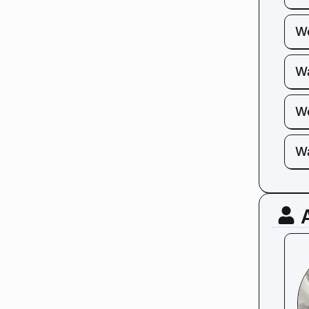
We
Wa
We
Wa