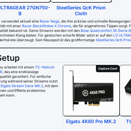
ULTRAGEAR 27GN750-
SteelSeries QcK Prism
B
Cloth
verwendet aktuell eine
Razer Naga
, die ihm präzise und schnelle Bewegungen 
ität mit einer
Razer BlackWidow X Chroma
, die für angenehmes Tippen sorgt.
alität bekannt ist. Seine Streams werden mit den
Bose Quietcomfort 35 (Serie II
ichneten Klang bieten. Für gestochen scharfe Bilder setzt er auf den
LG ULTRA
derholrate überzeugt. Sein Mauspad ist das großformatige
SteelSeries QcK Pris
Setup
y arbeitet mit einem
TC-Helicon
Capture Card
LR
, das eine erstklassige
ualität garantiert. Für einfache
rung während seiner Streams nutzt
s
Elgato Stream Deck MK.2
, mit dem
nen und Effekte problemlos
eln kann.
Elgato 4K60 Pro MK.2
T