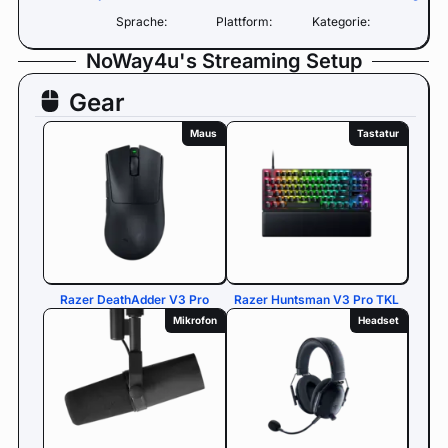
Sprache:
Plattform:
Kategorie:
NoWay4u's Streaming Setup
Gear
Maus
Tastatur
Razer DeathAdder V3 Pro
Razer Huntsman V3 Pro TKL
Mikrofon
Headset