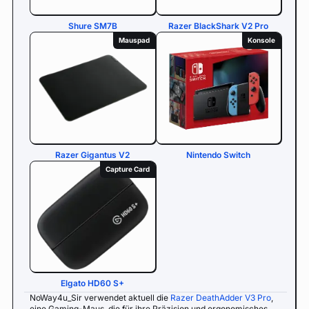
Shure SM7B
Razer BlackShark V2 Pro
Mauspad
Konsole
Razer Gigantus V2
Nintendo Switch
Capture Card
Elgato HD60 S+
NoWay4u_Sir verwendet aktuell die
Razer DeathAdder V3 Pro
,
eine Gaming-Maus, die für ihre Präzision und ergonomisches