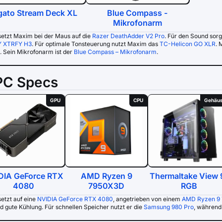
gato Stream Deck XL
Blue Compass -
Mikrofonarm
 setzt Maxim bei der Maus auf die
Razer DeathAdder V2 Pro
. Für den Sound sor
 XTRFY H3
. Für optimale Tonsteuerung nutzt Maxim das
TC-Helicon GO XLR
. 
t. Sein Mikrofonarm ist der
Blue Compass – Mikrofonarm
.
PC Specs
GPU
CPU
Gehäu
DIA GeForce RTX
AMD Ryzen 9
Thermaltake View 
4080
7950X3D
RGB
etzt auf eine
NVIDIA GeForce RTX 4080
, angetrieben von einem
AMD Ryzen 9
d gute Kühlung. Für schnellen Speicher nutzt er die
Samsung 980 Pro
, während