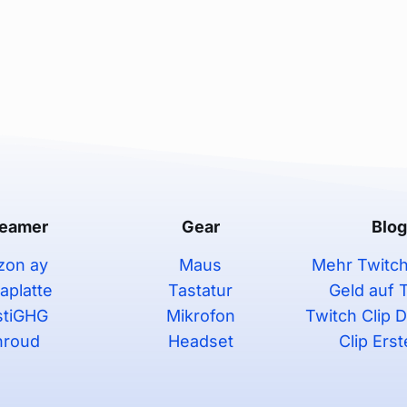
reamer
Gear
Blo
zon ay
Maus
Mehr Twitch
aplatte
Tastatur
Geld auf 
stiGHG
Mikrofon
Twitch Clip 
hroud
Headset
Clip Erst