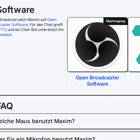
Software
Broadcast setzt Maxim auf
Open
Übertragung
caster Software
. Für den Chat greift
7TV
, und als Chat-Bot unterstützt ihn
ssabot
.
Open Broadcaster
Software
FAQ
lche Maus benutzt Maxim?
s für ein Mikrofon benutzt Maxim?