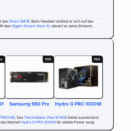
gt das
Shure SM7B
. Beim Headset verlässt er sich auf das
Mit dem
Elgato Stream Deck XL
steuert er seine Streams
se
SSD
PSU
91
Samsung 980 Pro
Hydro G PRO 1000W
 7950X3D
. Das
Thermaltake View 91 RGB
bietet ausreichend
 das Netzteil
Hydro G PRO 1000W
für stabile Power sorgt.