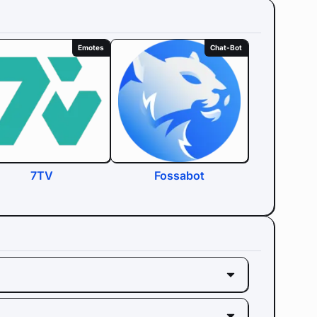
Emotes
Chat-Bot
7TV
Fossabot