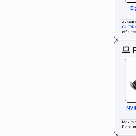
El
Aktuell
CHERRY
effizien
NVI
Maxim s
Platz un