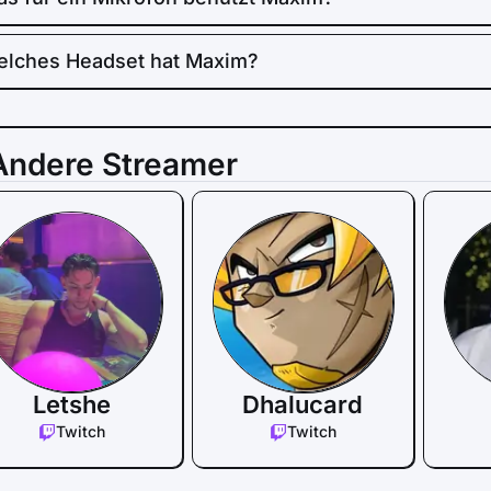
lches Headset hat Maxim?
Andere Streamer
Letshe
Dhalucard
Twitch
Twitch