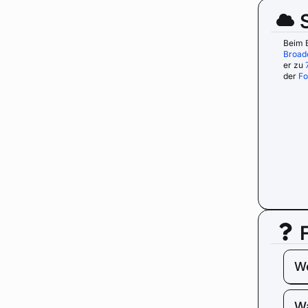
Beim 
Broad
er zu
der
Fo
We
Wa