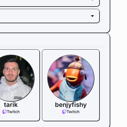
tarik
benjyfishy
Twitch
Twitch