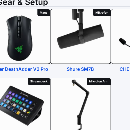
Gear & Setup
Maus
Mikrofon
er DeathAdder V2 Pro
Shure SM7B
CHE
Streamdeck
Mikrofon Arm