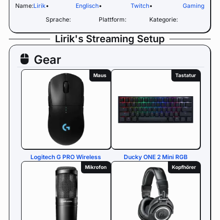
Name:
Lirik
•
Englisch
•
Twitch
•
Gaming
Sprache:
Plattform:
Kategorie:
Lirik's Streaming Setup
Gear
Maus
Tastatur
Logitech G PRO Wireless
Ducky ONE 2 Mini RGB
Mikrofon
Kopfhörer