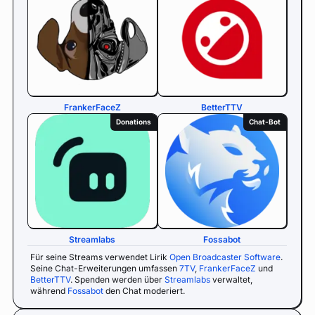
FrankerFaceZ
BetterTTV
Donations
Chat-Bot
Streamlabs
Fossabot
Für seine Streams verwendet Lirik
Open Broadcaster Software
.
Seine Chat-Erweiterungen umfassen
7TV
,
FrankerFaceZ
und
BetterTTV
. Spenden werden über
Streamlabs
verwaltet,
während
Fossabot
den Chat moderiert.