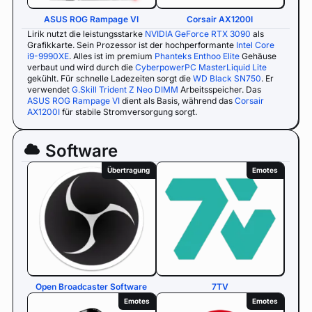
ASUS ROG Rampage VI
Corsair AX1200I
Lirik nutzt die leistungsstarke
NVIDIA GeForce RTX 3090
als
Grafikkarte. Sein Prozessor ist der hochperformante
Intel Core
i9-9990XE
. Alles ist im premium
Phanteks Enthoo Elite
Gehäuse
verbaut und wird durch die
CyberpowerPC MasterLiquid Lite
gekühlt. Für schnelle Ladezeiten sorgt die
WD Black SN750
. Er
verwendet
G.Skill Trident Z Neo DIMM
Arbeitsspeicher. Das
ASUS ROG Rampage VI
dient als Basis, während das
Corsair
AX1200I
für stabile Stromversorgung sorgt.
Software
Übertragung
Emotes
Open Broadcaster Software
7TV
Emotes
Emotes