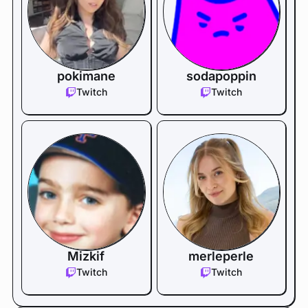
pokimane
sodapoppin
Twitch
Twitch
Mizkif
merleperle
Twitch
Twitch