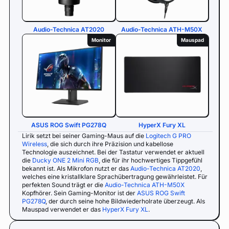
Audio-Technica AT2020
Audio-Technica ATH-M50X
Monitor
Mauspad
ASUS ROG Swift PG278Q
HyperX Fury XL
Lirik setzt bei seiner Gaming-Maus auf die
Logitech G PRO
Wireless
, die sich durch ihre Präzision und kabellose
Technologie auszeichnet. Bei der Tastatur verwendet er aktuell
die
Ducky ONE 2 Mini RGB
, die für ihr hochwertiges Tippgefühl
bekannt ist. Als Mikrofon nutzt er das
Audio-Technica AT2020
,
welches eine kristallklare Sprachübertragung gewährleistet. Für
perfekten Sound trägt er die
Audio-Technica ATH-M50X
Kopfhörer. Sein Gaming-Monitor ist der
ASUS ROG Swift
PG278Q
, der durch seine hohe Bildwiederholrate überzeugt. Als
Mauspad verwendet er das
HyperX Fury XL
.