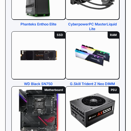
Phanteks Enthoo Elite
CyberpowerPC MasterLiquid
Lite
SSD
RAM
WD Black SN750
G.Skill Trident Z Neo DIMM
Motherboard
PSU