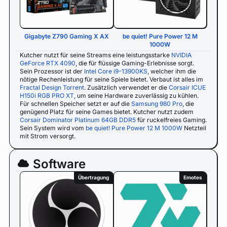
Gigabyte Z790 Gaming X AX
be quiet! Pure Power 12 M
1000W
Kutcher nutzt für seine Streams eine leistungsstarke
NVIDIA
GeForce RTX 4090
, die für flüssige Gaming-Erlebnisse sorgt.
Sein Prozessor ist der
Intel Core i9-13900KS
, welcher ihm die
nötige Rechenleistung für seine Spiele bietet. Verbaut ist alles im
Fractal Design Torrent
. Zusätzlich verwendet er die
Corsair ICUE
H150i RGB PRO XT
, um seine Hardware zuverlässig zu kühlen.
Für schnellen Speicher setzt er auf die
Samsung 980 Pro
, die
genügend Platz für seine Games bietet. Kutcher nutzt zudem
Corsair Dominator Platinum 64GB DDR5
für ruckelfreies Gaming.
Sein System wird vom
be quiet! Pure Power 12 M 1000W
Netzteil
mit Strom versorgt.
Software
Übertragung
Emotes