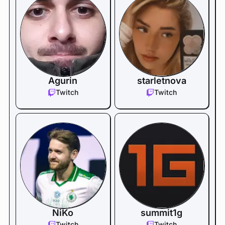
Agurin
starletnova
Twitch
Twitch
NiKo
summit1g
Twitch
Twitch