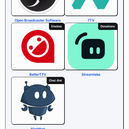
Open Broadcaster Software
7TV
Emotes
Donations
BetterTTV
Streamlabs
Chat-Bot
Nightbot