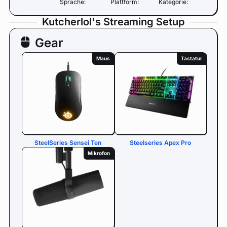
Sprache:
Plattform:
Kategorie:
Kutcherlol's Streaming Setup
Gear
Maus
Tastatur
SteelSeries Sensei Ten
Steelseries Apex Pro
Mikrofon