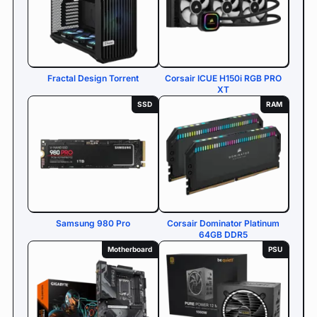
Fractal Design Torrent
Corsair ICUE H150i RGB PRO
XT
SSD
RAM
Samsung 980 Pro
Corsair Dominator Platinum
64GB DDR5
Motherboard
PSU