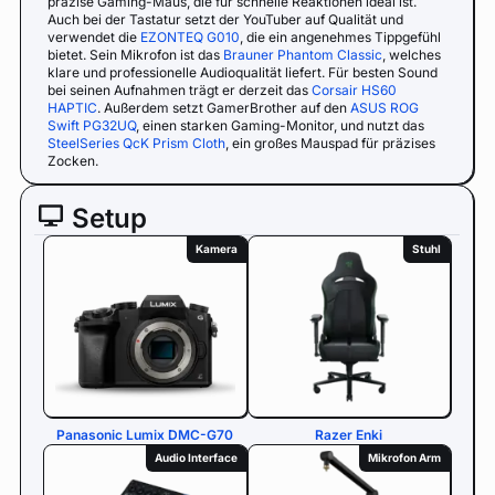
präzise Gaming-Maus, die für schnelle Reaktionen ideal ist.
Auch bei der Tastatur setzt der YouTuber auf Qualität und
verwendet die
EZONTEQ G010
, die ein angenehmes Tippgefühl
bietet. Sein Mikrofon ist das
Brauner Phantom Classic
, welches
klare und professionelle Audioqualität liefert. Für besten Sound
bei seinen Aufnahmen trägt er derzeit das
Corsair HS60
HAPTIC
. Außerdem setzt GamerBrother auf den
ASUS ROG
Swift PG32UQ
, einen starken Gaming-Monitor, und nutzt das
SteelSeries QcK Prism Cloth
, ein großes Mauspad für präzises
Zocken.
Setup
Kamera
Stuhl
Panasonic Lumix DMC-G70
Razer Enki
Audio Interface
Mikrofon Arm