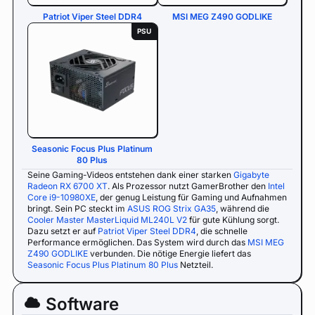
Patriot Viper Steel DDR4
MSI MEG Z490 GODLIKE
PSU
Seasonic Focus Plus Platinum
80 Plus
Seine Gaming-Videos entstehen dank einer starken
Gigabyte
Radeon RX 6700 XT
. Als Prozessor nutzt GamerBrother den
Intel
Core i9-10980XE
, der genug Leistung für Gaming und Aufnahmen
bringt. Sein PC steckt im
ASUS ROG Strix GA35
, während die
Cooler Master MasterLiquid ML240L V2
für gute Kühlung sorgt.
Dazu setzt er auf
Patriot Viper Steel DDR4
, die schnelle
Performance ermöglichen. Das System wird durch das
MSI MEG
Z490 GODLIKE
verbunden. Die nötige Energie liefert das
Seasonic Focus Plus Platinum 80 Plus
Netzteil.
Software