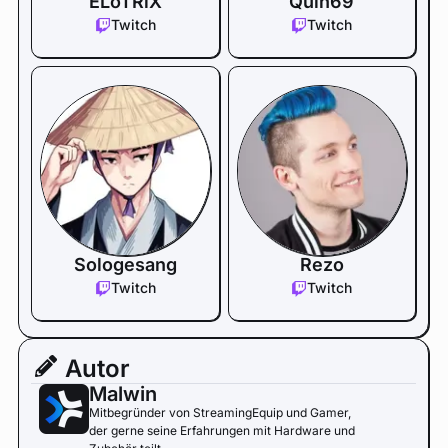
ELoTRiX
Quin69
Twitch
Twitch
Sologesang
Rezo
Twitch
Twitch
Autor
Malwin
Mitbegründer von StreamingEquip und Gamer,
der gerne seine Erfahrungen mit Hardware und