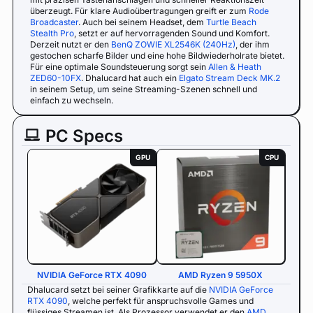
überzeugt. Für klare Audioübertragungen greift er zum
Rode
Broadcaster
. Auch bei seinem Headset, dem
Turtle Beach
Stealth Pro
, setzt er auf hervorragenden Sound und Komfort.
Derzeit nutzt er den
BenQ ZOWIE XL2546K (240Hz)
, der ihm
gestochen scharfe Bilder und eine hohe Bildwiederholrate bietet.
Für eine optimale Soundsteuerung sorgt sein
Allen & Heath
ZED60-10FX
. Dhalucard hat auch ein
Elgato Stream Deck MK.2
in seinem Setup, um seine Streaming-Szenen schnell und
einfach zu wechseln.
PC Specs
GPU
CPU
NVIDIA GeForce RTX 4090
AMD Ryzen 9 5950X
Dhalucard setzt bei seiner Grafikkarte auf die
NVIDIA GeForce
RTX 4090
, welche perfekt für anspruchsvolle Games und
flüssiges Streamen ist. Als Prozessor verwendet er den
AMD