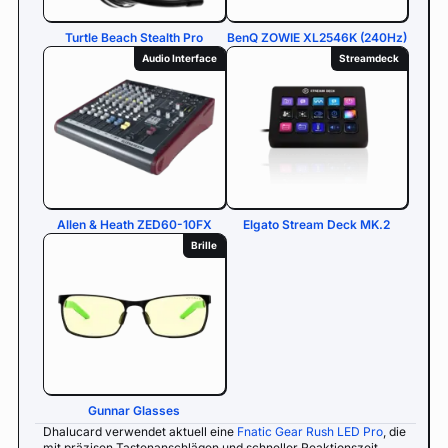
Turtle Beach Stealth Pro
BenQ ZOWIE XL2546K (240Hz)
Audio Interface
Streamdeck
Allen & Heath ZED60-10FX
Elgato Stream Deck MK.2
Brille
Gunnar Glasses
Dhalucard verwendet aktuell eine
Fnatic Gear Rush LED Pro
, die
mit präzisen Tastenanschlägen und schneller Reaktionszeit