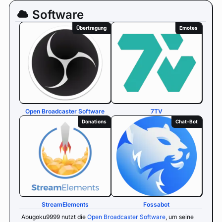
Software
Übertragung
Emotes
Open Broadcaster Software
7TV
Donations
Chat-Bot
StreamElements
Fossabot
Abugoku9999 nutzt die
Open Broadcaster Software
, um seine