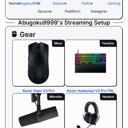
Name:
Abugoku9999
•
Deutsch
•
Twitch
•
Gaming
Sprache:
Plattform:
Kategorie:
Abugoku9999's Streaming Setup
Gear
Maus
Tastatur
Razer Viper V3 Pro
Razer Huntsman V3 Pro TKL
Mikrofon
Headset