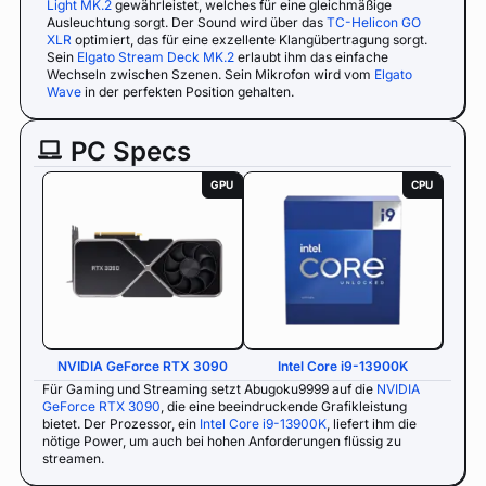
Light MK.2
gewährleistet, welches für eine gleichmäßige
Ausleuchtung sorgt. Der Sound wird über das
TC-Helicon GO
XLR
optimiert, das für eine exzellente Klangübertragung sorgt.
Sein
Elgato Stream Deck MK.2
erlaubt ihm das einfache
Wechseln zwischen Szenen. Sein Mikrofon wird vom
Elgato
Wave
in der perfekten Position gehalten.
PC Specs
GPU
CPU
NVIDIA GeForce RTX 3090
Intel Core i9-13900K
Für Gaming und Streaming setzt Abugoku9999 auf die
NVIDIA
GeForce RTX 3090
, die eine beeindruckende Grafikleistung
bietet. Der Prozessor, ein
Intel Core i9-13900K
, liefert ihm die
nötige Power, um auch bei hohen Anforderungen flüssig zu
streamen.